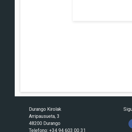
Durango Kirolak
Sig
Arripausueta, 3
48200 Durango
Telefono: +34 94 603 00 31