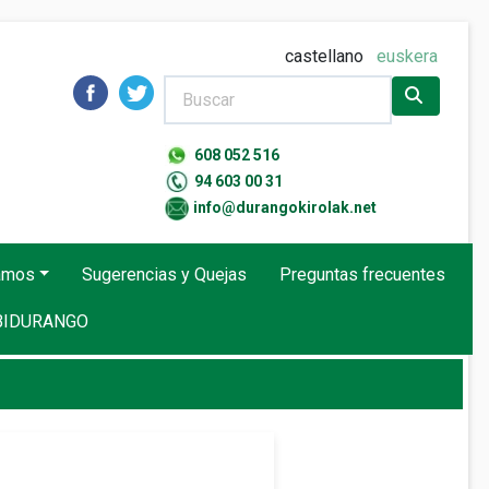
castellano
euskera
608 052 516
94 603 00 31
info@durangokirolak.net
namos
Sugerencias y Quejas
Preguntas frecuentes
IDURANGO