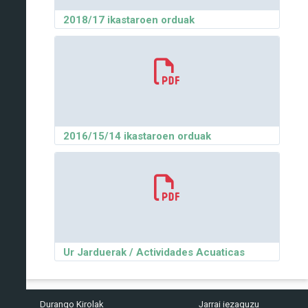
2018/17 ikastaroen orduak
2016/15/14 ikastaroen orduak
Ur Jarduerak / Actividades Acuaticas
Durango Kirolak
Jarrai iezaguzu