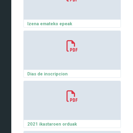
Izena emateko epeak
Dias de inscripcion
2021 ikastaroen orduak